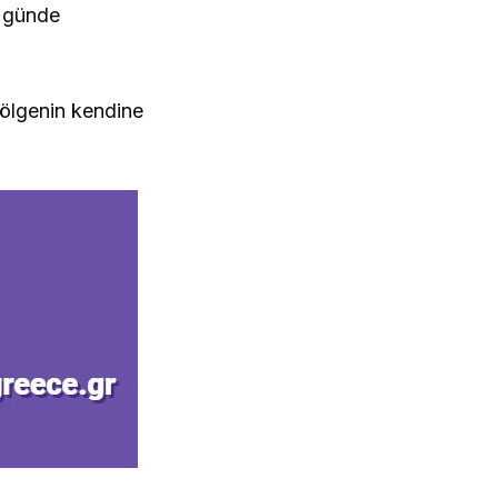
r günde
bölgenin kendine