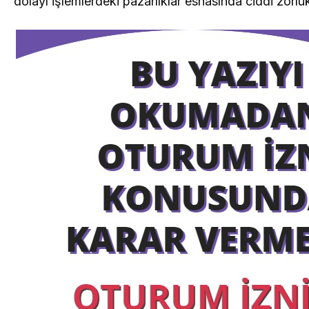
dolayı işlemlerdeki pazarlıklar esnasında ciddi zorlu