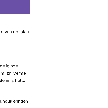
ke vatandaşları
ne içinde
rum izni verme
elenmiş hatta
şündüklerinden