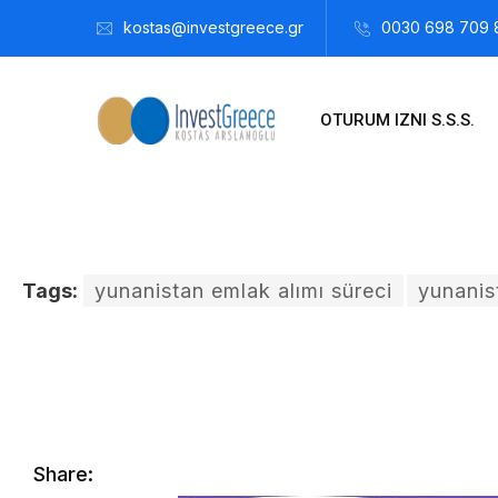
kostas@investgreece.gr
0030 698 709 
OTURUM IZNI S.S.S.
Tags:
yunanistan emlak alımı süreci
yunanis
Kostis Arslanoğlu | Kostantin Kaini Arslanoglou
Temmuz 11,
Share: