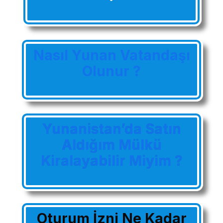
Nasıl Yunan Vatandaşı
Olunur ?
Yunanistan’da Satın
Aldığım Mülkü
Kiralayabilir Miyim ?
Oturum İzni Ne Kadar