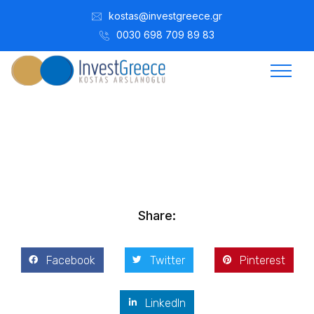
kostas@investgreece.gr
0030 698 709 89 83
Kostis Arslanoğlu | Kostantin Kaini Arslanoglou
Aralık 26, 2021
Share:
Facebook
Twitter
Pinterest
LinkedIn