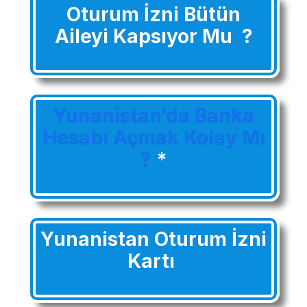
Oturum İzni Bütün
Aileyi Kapsıyor Mu ?
Yunanistan’da Banka
Hesabı Açmak Kolay Mı
?
*
Yunanistan Oturum İzni
Kartı