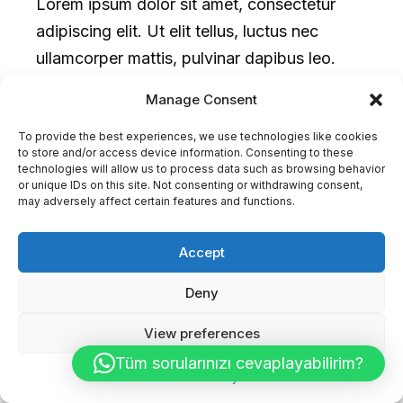
Lorem ipsum dolor sit amet, consectetur
adipiscing elit. Ut elit tellus, luctus nec
ullamcorper mattis, pulvinar dapibus leo.
Manage Consent
Yunanistan Emlak Fiyat
To provide the best experiences, we use technologies like cookies
to store and/or access device information. Consenting to these
Endeksi Ne Durumda ?
technologies will allow us to process data such as browsing behavior
or unique IDs on this site. Not consenting or withdrawing consent,
may adversely affect certain features and functions.
Accept
Yunanistan Emlak
Deny
Fiyatları Ne Düzeyde ?
View preferences
Tüm sorularınızı cevaplayabilirim?
Cookie Policy
Lorem ipsum dolor sit amet, consectetur