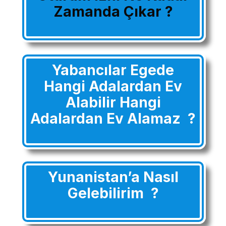
Zamanda Çıkar ?
Yabancılar Egede
Hangi Adalardan Ev
Alabilir Hangi
Adalardan Ev Alamaz ?
Yunanistan’a Nasıl
Gelebilirim ?