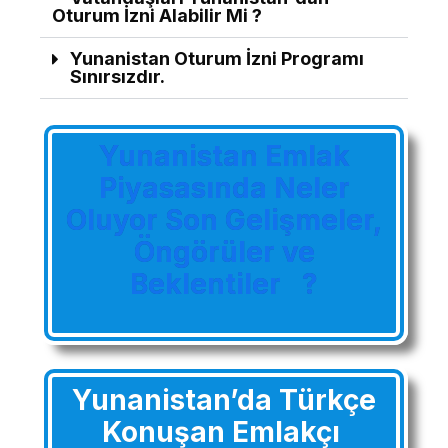
Oturum İzni Alabilir Mi ?
Yunanistan Oturum İzni Programı
Sınırsızdır.
Yunanistan Emlak
Piyasasında Neler
Oluyor Son Gelişmeler,
Öngörüler ve
Beklentiler ?
Yunanistan’da Türkçe
Konuşan Emlakçı